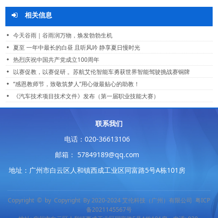
相关信息
今天谷雨｜谷雨润万物，焕发勃勃生机
夏至 一年中最长的白昼 且听风吟 静享夏日慢时光
热烈庆祝中国共产党成立100周年
以赛促教，以赛促研 。苏航艾伦智能车勇获世界智能驾驶挑战赛铜牌
“感恩教师节，致敬筑梦人”用心做最贴心的助教！
《汽车技术项目技术文件》发布（第一届职业技能大赛）
联系我们
电话：020-36613106
邮箱： 57849189@qq.com
地址：广州市白云区人和镇西成工业区同富路5号A栋101房
Copyright © by Copyright By 2020-2024 艾伦科技（广州）有限公司
粤ICP
备2021145567号