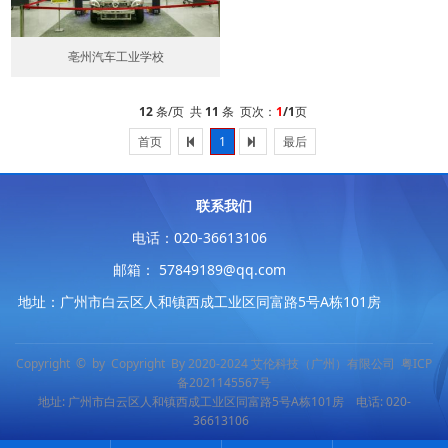
亳州汽车工业学校
12
条/页 共
11
条 页次：
1
/1
页
首页
1
最后
联系我们
电话：020-36613106
邮箱： 57849189@qq.com
地址：广州市白云区人和镇西成工业区同富路5号A栋101房
Copyright © by Copyright By 2020-2024 艾伦科技（广州）有限公司
粤ICP
备2021145567号
地址: 广州市白云区人和镇西成工业区同富路5号A栋101房 电话: 020-
36613106