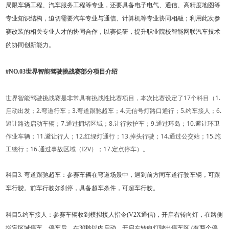
局限车辆工程、汽车服务工程等专业，还要具备电子电气、通信、高精度地图等
专业知识结构，迫切需要汽车专业与通信、计算机等专业协同相融；利用此次参
赛改装的相关专业人才的协同合作，以赛促研，提升职业院校智能网联汽车技术
的协同创新能力。
#NO.03世界智能驾驶挑战赛部分项目介绍
世界智能驾驶挑战赛是非常具有挑战性比赛项目，本次比赛设定了17个科目（1.
启动出发；2.弯道行车；3.弯道跟驰超车；4.无信号灯路口通行；5.约车接人；6.
避让路边启动车辆；7.通过拥堵区域；8.让行救护车；9.通过环岛；10.避让环卫
作业车辆；11.避让行人；12.红绿灯通行；13.掉头行驶；14.通过公交站；15.施
工绕行；16.通过事故区域（I2V）；17.定点停车）。
科目3. 弯道跟驰超车：参赛车辆在弯道场景中，遇到前方同车道行驶车辆，可跟
车行驶。前车行驶如刹停，具备超车条件，可超车行驶。
科目5.约车接人：参赛车辆收到模拟接人指令(V2X通信)，开启右转向灯，在路侧
指定区域停车，停车后，在30秒以内启动，开启左转向灯驶出停车区,(有两个停