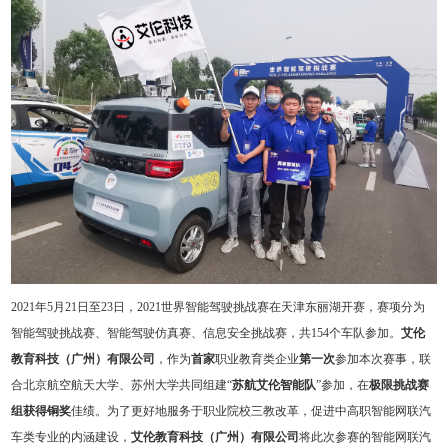
2021年5月21日至23日，2021世界智能驾驶挑战赛在天津东丽湖开赛，赛项分为
智能驾驶挑战赛、智能驾驶仿真赛、信息安全挑战赛，共154个车队参加。
艾伦
教育科技（广州）有限公司
，作为
首家
职业教育类企业
第一次
参加本次赛事，联
合北京航空航天大学、苏州大学共同组建“
苏航艾伦智能队
”参加，在
极限挑战赛
组获得铜奖
佳绩。为了更好地服务于职业院校三教改革，促进中高职智能网联汽
车类专业的内涵建设，
艾伦教育科技（广州）有限公司
将此次参赛的智能网联汽