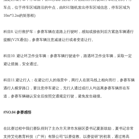
车点，位于停车区域路沿的中点，由RSU随机发出停车区域信息，停车区域为
10m*3.2m的矩形框)
科目8. 让行救护车：参赛车辆在道路上行驶时，感知或接收到后方紧急车辆通行
提醒(V2X通信)，参赛车辆注意减速让行或者变道让行。
科目10. 避让环卫作业车辆：参赛车辆行驶途中，路遇环卫作业车辆，采取一定
避让措施，安全通过。
科目11.避让行人：在避让行人的场景中，两行人在斑马线上相向而行，参赛车辆
遇行人横穿路口，要注意停车避让，无行人通过或行人均远离参赛车辆所在车
道，参赛车辆确认安全后按照交通规定行驶，避免发生碰撞。
#NO.04 参赛感悟
在比赛过程中我们赛队得到了主办方天津市东丽区委书记夏新鼓励，夏书记非常
支持艾伦教育科技（广州）有限公司“以赛促教、以赛促研”的初衷，通过将高