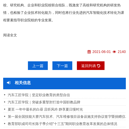
校、研究机构、企业和职业院校联合组队，既激发了高校和研究机构的研发热
情，也检验了企业技术转化能力，同时也将行业先进的汽车智能化技术转化为课
程要素指导职业院校的专业发展。
阅读全文
2021-06-01
2140
上一篇
下一篇
返回列表
相关信息
汽车工匠学院｜坚定职业教育的类型自信
汽车工匠学院｜突破多重掣肘打造中国职教品牌
夏至 一年中最长的白昼 且听风吟 静享夏日慢时光
第一届全国技能大赛汽车技术、汽车维修项目设备设施支持协议签字暨捐赠仪式成功举办
教育部职成司司长陈子季介绍“十三五”期间职业教育改革发展的总体情况