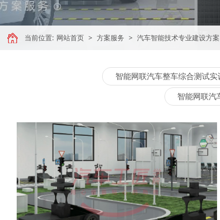
当前位置:
网站首页
>
方案服务
>
汽车智能技术专业建设方案
智能网联汽车整车综合测试实
智能网联汽