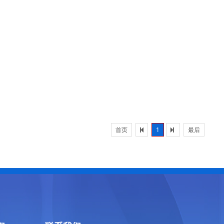
首页
1
最后