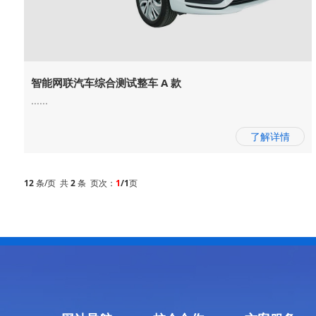
智能网联汽车综合测试整车 A 款
......
了解详情
12
条/页 共
2
条 页次：
1
/1
页